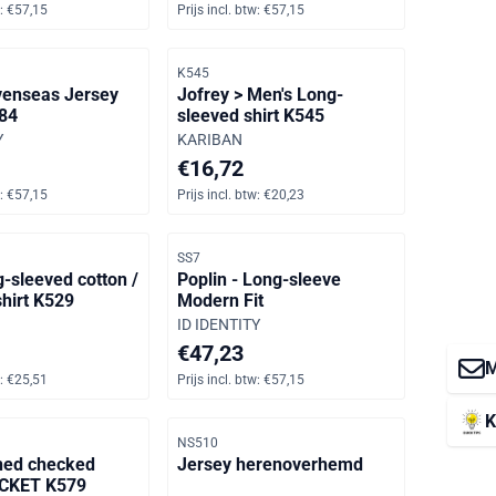
:
€57,15
Prijs incl. btw:
€57,15
er
Artikelnummer
K545
enseas Jersey
Jofrey > Men's Long-
84
sleeved shirt K545
Merk:
Y
KARIBAN
anvraag, inclusief btw: 57,15
Prijs: 16,72, inclusief btw: 20,23
€16,72
:
€57,15
Prijs incl. btw:
€20,23
er
Artikelnummer
SS7
g-sleeved cotton /
Poplin - Long-sleeve
shirt K529
Modern Fit
Merk:
ID IDENTITY
8, inclusief btw: 25,51
Prijs: 47,23, inclusief btw: 57,15
€47,23
M
:
€25,51
Prijs incl. btw:
€57,15
K
er
Artikelnummer
NS510
ned checked
Jersey herenoverhemd
CKET K579