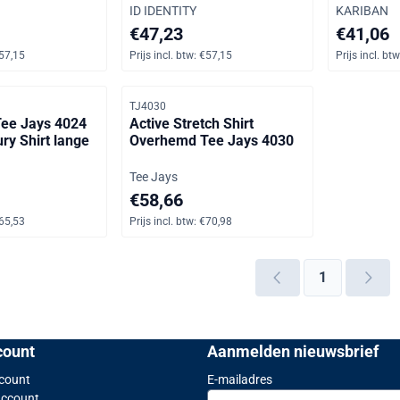
Merk:
Merk:
ID IDENTITY
KARIBAN
vraag, inclusief btw: 57,15
Prijs: 47,23, inclusief btw: 57,15
Prijs: 41,0
€47,23
€41,06
57,15
Prijs incl. btw:
€57,15
Prijs incl. btw
Artikelnummer
TJ4030
ee Jays 4024
Active Stretch Shirt
ry Shirt lange
Overhemd Tee Jays 4030
Merk:
Tee Jays
vraag, inclusief btw: 65,53
Prijs op aanvraag, inclusief btw: 70,98
€58,66
65,53
Prijs incl. btw:
€70,98
1
count
Aanmelden nieuwsbrief
Vul je e-mailadres in vo
ccount
E-mailadres
Account