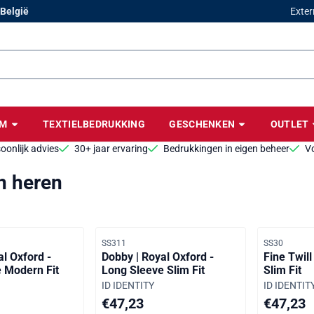
cookies toe.
 België
Exter
BM
TEXTIELBEDRUKKING
GESCHENKEN
OUTLET
oonlijk advies
30+ jaar ervaring
Bedrukkingen in eigen beheer
Vo
 heren
Artikelnummer
Artikelnumm
SS311
SS30
al Oxford -
Dobby | Royal Oxford -
Fine Twill
 Modern Fit
Long Sleeve Slim Fit
Slim Fit
Merk:
Merk:
ID IDENTITY
ID IDENTIT
 inclusief btw: 57,15
Prijs op aanvraag, inclusief btw: 57,15
Prijs op a
€47,23
€47,23