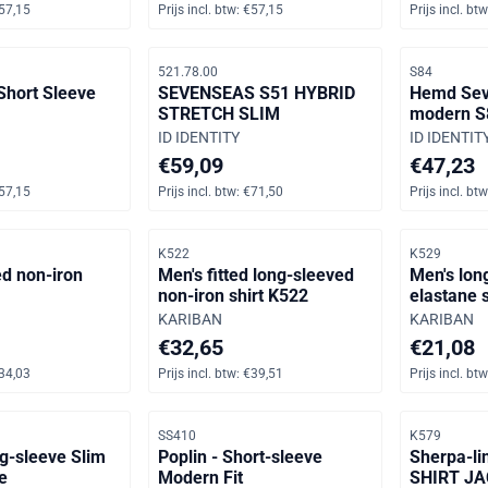
57,15
Prijs incl. btw:
€57,15
Prijs incl. btw
Artikelnummer
Artikelnumm
521.78.00
S84
 Short Sleeve
SEVENSEAS S51 HYBRID
Hemd Sev
STRETCH SLIM
modern S
Merk:
Merk:
ID IDENTITY
ID IDENTIT
 inclusief btw: 57,15
Prijs op aanvraag, inclusief btw: 71,50
Prijs op a
€59,09
€47,23
57,15
Prijs incl. btw:
€71,50
Prijs incl. btw
Artikelnummer
Artikelnumm
K522
K529
d non-iron
Men's fitted long-sleeved
Men's lon
non-iron shirt K522
elastane 
Merk:
Merk:
KARIBAN
KARIBAN
 inclusief btw: 34,03
Prijs: 32,65, inclusief btw: 39,51
Prijs: 21,0
€32,65
€21,08
34,03
Prijs incl. btw:
€39,51
Prijs incl. btw
Artikelnummer
Artikelnumm
SS410
K579
ng-sleeve Slim
Poplin - Short-sleeve
Sherpa-li
e
Modern Fit
SHIRT JA