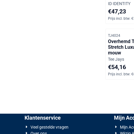
Merk:
ID IDENTITY
Prijs op aan
€47,23
Prijs incl. btw:
€
Artikelnummer
TJ4024
Overhemd T
Stretch Luxu
mouw
Merk:
Tee Jays
Prijs op aan
€54,16
Prijs incl. btw:
€
Klantenservice
Mijn Ac
Veel gestelde vragen
Mijn A
Over ons
Wijzig 