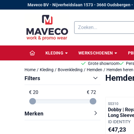
Cookievoorkeuren zijn beschikbaar. Kies instellingen of sta alle 
Maveco BV - Nijverheidslaan 1573 - 3660 Oudsbergen -
Zoeken
KLEDING
WERKSCHOENEN
P
Grote showroom
Pers
Home
/
Kleding
/
Bovenkleding
/
Hemden
/
Hemden heren
Hemden
Filters
€ 20
€ 72
Artikelnummer
SS310
Dobby | Roy
Merken
Long Sleeve
Merk:
ID IDENTITY
Prijs: 47,23,
€47,23