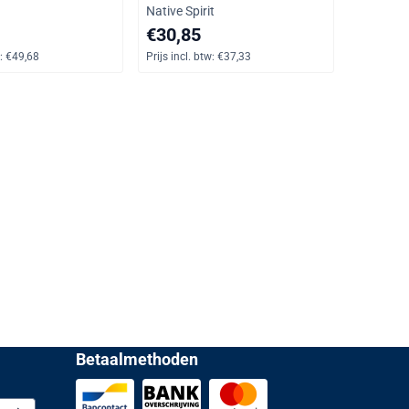
Merk:
Native Spirit
6, inclusief btw: 49,68
Prijs op aanvraag, inclusief btw: 37,33
€30,85
:
€49,68
Prijs incl. btw:
€37,33
Betaalmethoden
or de nieuwsbrief