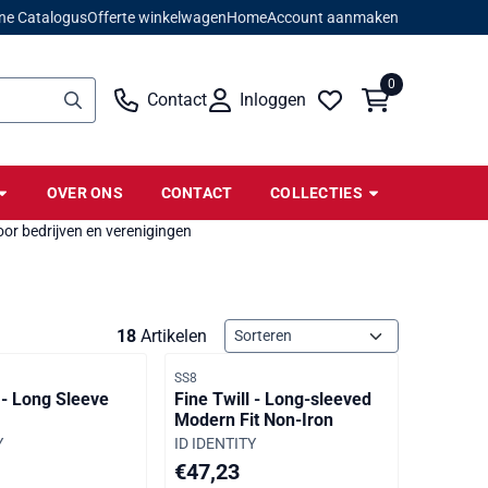
ne Catalogus
Offerte winkelwagen
Home
Account aanmaken
0
Contact
Inloggen
OVER ONS
CONTACT
COLLECTIES
or bedrijven en verenigingen
Sorteermethode
18
Artikelen
er
Artikelnummer
SS8
 - Long Sleeve
Fine Twill - Long-sleeved
Modern Fit Non-Iron
Merk:
Y
ID IDENTITY
anvraag, inclusief btw: 57,15
Prijs op aanvraag, inclusief btw: 57,15
€47,23