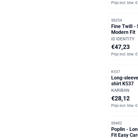
Prijs incl. btw:
€
Artikelnummer
SS254
Fine Twill -
Modern Fit
Merk:
ID IDENTITY
Prijs: 47,23,
€47,23
Prijs incl. btw:
€
Artikelnummer
K537
Long-sleeve
shirt K537
Merk:
KARIBAN
Prijs: 28,12,
€28,12
Prijs incl. btw:
€
Artikelnummer
SS402
Poplin - Lo
Fit Easy Car