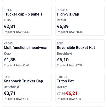
Artikelnummer
Artikelnummer
KP137
RC035X
Trucker cap - 5 panels
High-Viz Cap
Merk:
Merk:
K-up
Result
Prijs: 2,81, inclusief btw: 3,40
Prijs: 6,89, inclusief btw: 8,34
€2,81
€6,89
Prijs incl. btw:
€3,40
Prijs incl. btw:
€8,34
Artikelnummer
Artikelnummer
KP065
B686
Multifunctional headwear
Reversible Bucket Hat
Merk:
Merk:
K-up
Beechfield
Prijs: 1,35, inclusief btw: 1,63
Prijs: 6,10, inclusief btw: 7,38
€1,35
€6,10
Prijs incl. btw:
€1,63
Prijs incl. btw:
€7,38
Artikelnummer
Artikelnummer
B640
910004
Snapback Trucker Cap
Triton Pet
Merk:
Merk:
Beechfield
DASSY
Prijs: 3,71, inclusief btw: 4,49
Van 7,30 voor 6,21, inclusief 
€3,71
€6,21
€7,30
Prijs incl. btw:
€4,49
Prijs incl. btw:
€7,51