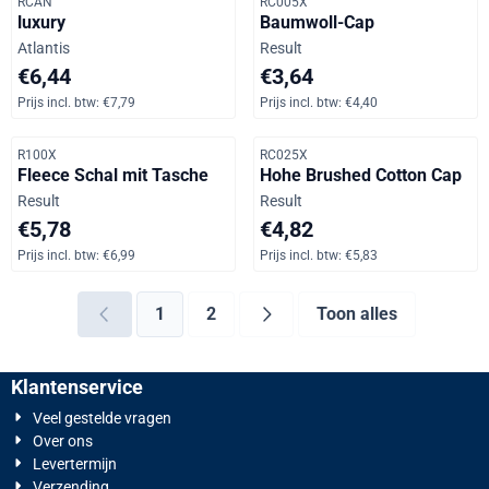
Artikelnummer
Artikelnummer
RCAN
RC005X
luxury
Baumwoll-Cap
Merk:
Merk:
Atlantis
Result
Prijs: 6,44, inclusief btw: 7,79
Prijs: 3,64, inclusief btw: 4,40
€6,44
€3,64
Prijs incl. btw:
€7,79
Prijs incl. btw:
€4,40
Artikelnummer
Artikelnummer
R100X
RC025X
Fleece Schal mit Tasche
Hohe Brushed Cotton Cap
Merk:
Merk:
Result
Result
Prijs: 5,78, inclusief btw: 6,99
Prijs: 4,82, inclusief btw: 5,83
€5,78
€4,82
Prijs incl. btw:
€6,99
Prijs incl. btw:
€5,83
1
2
Toon alles
Klantenservice
Veel gestelde vragen
Over ons
Levertermijn
Verzending