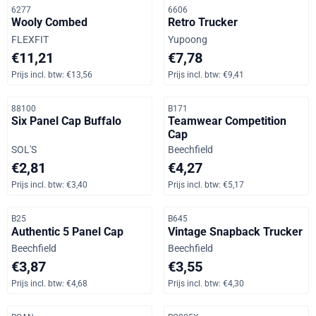
Artikelnummer
Artikelnummer
6277
6606
Wooly Combed
Retro Trucker
Merk:
Merk:
FLEXFIT
Yupoong
Prijs: 11,21, inclusief btw: 13,56
Prijs: 7,78, inclusief btw: 9,41
€11,21
€7,78
Prijs incl. btw:
€13,56
Prijs incl. btw:
€9,41
Artikelnummer
Artikelnummer
88100
B171
Six Panel Cap Buffalo
Teamwear Competition
Cap
Merk:
Merk:
SOL'S
Beechfield
Prijs: 2,81, inclusief btw: 3,40
Prijs: 4,27, inclusief btw: 5,17
€2,81
€4,27
Prijs incl. btw:
€3,40
Prijs incl. btw:
€5,17
Artikelnummer
Artikelnummer
B25
B645
Authentic 5 Panel Cap
Vintage Snapback Trucker
Merk:
Merk:
Beechfield
Beechfield
Prijs: 3,87, inclusief btw: 4,68
Prijs: 3,55, inclusief btw: 4,30
€3,87
€3,55
Prijs incl. btw:
€4,68
Prijs incl. btw:
€4,30