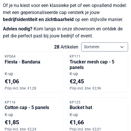
Of je nu kiest voor een klassieke pet of een opvallend model:
met een gepersonaliseerde cap versterk je jouw
bedrijfsidentiteit en zichtbaarheid
op een stijlvolle manier.
Advies nodig?
Kom langs in onze showroom en ontdek de
pet die perfect past bij jouw bedrijf of event.
Sorteermethode
28
Artikelen
Artikelnummer
Artikelnummer
KP064
KP111
Fiesta - Bandana
Trucker mesh cap - 5
panels
Merk:
Merk:
K-up
K-up
Prijs: 1,06, inclusief btw: 1,28
Prijs: 2,45, inclusief btw: 2,96
€1,06
€2,45
Prijs incl. btw:
€1,28
Prijs incl. btw:
€2,96
Artikelnummer
Artikelnummer
KP116
KP125
Cotton cap - 5 panels
Bucket hat
Merk:
Merk:
K-up
K-up
Prijs: 1,85, inclusief btw: 2,24
Prijs: 1,66, inclusief btw: 2,01
€1,85
€1,66
Prijs incl. btw:
€2,24
Prijs incl. btw:
€2,01