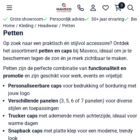
Cookievoorkeuren zijn beschikbaar. Kies instellingen of sta alle 
0
Grote showroom
Persoonlijk advies
30+ jaar ervaring
Bedr
Home
/
Kleding
/
Headwear
/
Petten
Petten
Op zoek naar een praktisch én stijlvol accessoire? Ontdek
het assortiment
petten en caps
bij Maveco, ideaal om je te
beschermen tegen de zon én je merk zichtbaar te maken.
Petten zijn de perfecte combinatie van
functionaliteit en
promotie
en zijn geschikt voor werk, events en vrijetijd:
Personaliseerbare caps
voor bedrukking of borduring met
jouw logo
Verschillende panelen
(3, 5, 6 of 7 panelen) voor diverse
stijlen en toepassingen
Trucker caps
met ademende mesh achterzijde, ideaal voor
warme dagen
Snapback caps
met platte klep voor een moderne, trendy
look