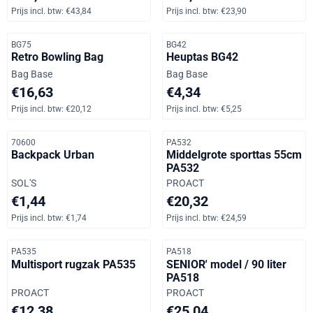
Prijs incl. btw:
€43,84
Prijs incl. btw:
€23,90
Artikelnummer
Artikelnummer
BG75
BG42
Retro Bowling Bag
Heuptas BG42
Merk:
Merk:
Bag Base
Bag Base
Prijs: 16,63, inclusief btw: 20,12
Prijs: 4,34, inclusief btw: 5,25
€16,63
€4,34
Prijs incl. btw:
€20,12
Prijs incl. btw:
€5,25
Artikelnummer
Artikelnummer
70600
PA532
Backpack Urban
Middelgrote sporttas 55cm
PA532
Merk:
Merk:
SOL'S
PROACT
Prijs: 1,44, inclusief btw: 1,74
Prijs: 20,32, inclusief btw: 24,
€1,44
€20,32
Prijs incl. btw:
€1,74
Prijs incl. btw:
€24,59
Artikelnummer
Artikelnummer
PA535
PA518
Multisport rugzak PA535
SENIOR' model / 90 liter
PA518
Merk:
Merk:
PROACT
PROACT
Prijs: 12,38, inclusief btw: 14,98
Prijs: 25,04, inclusief btw: 30,
€12,38
€25,04