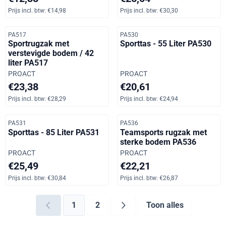
Prijs incl. btw:
€14,98
Prijs incl. btw:
€30,30
Artikelnummer
Artikelnummer
PA517
PA530
Sportrugzak met
Sporttas - 55 Liter PA530
verstevigde bodem / 42
liter PA517
Merk:
Merk:
PROACT
PROACT
Prijs: 23,38, inclusief btw: 28,29
Prijs: 20,61, inclusief btw: 24,
€23,38
€20,61
Prijs incl. btw:
€28,29
Prijs incl. btw:
€24,94
Artikelnummer
Artikelnummer
PA531
PA536
Sporttas - 85 Liter PA531
Teamsports rugzak met
sterke bodem PA536
Merk:
Merk:
PROACT
PROACT
Prijs: 25,49, inclusief btw: 30,84
Prijs: 22,21, inclusief btw: 26,
€25,49
€22,21
Prijs incl. btw:
€30,84
Prijs incl. btw:
€26,87
1
2
Toon alles