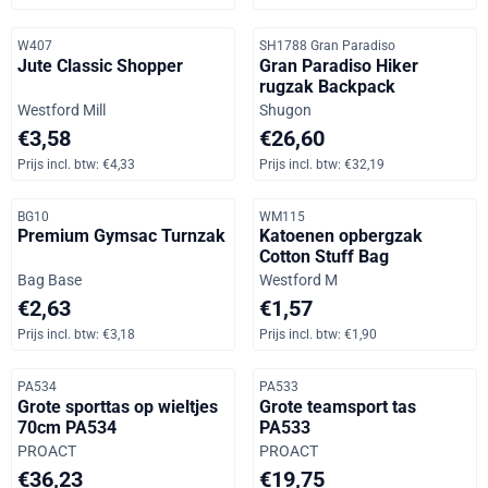
Artikelnummer
Artikelnummer
W407
SH1788 Gran Paradiso
Jute Classic Shopper
Gran Paradiso Hiker
rugzak Backpack
Merk:
Merk:
Westford Mill
Shugon
Prijs: 3,58, inclusief btw: 4,33
Prijs: 26,60, inclusief btw: 32,
€3,58
€26,60
Prijs incl. btw:
€4,33
Prijs incl. btw:
€32,19
Artikelnummer
Artikelnummer
BG10
WM115
Premium Gymsac Turnzak
Katoenen opbergzak
Cotton Stuff Bag
Merk:
Merk:
Bag Base
Westford M
Prijs op aanvraag, inclusief btw: 3,18
Prijs op aanvraag, inclusief b
€2,63
€1,57
Prijs incl. btw:
€3,18
Prijs incl. btw:
€1,90
Artikelnummer
Artikelnummer
PA534
PA533
Grote sporttas op wieltjes
Grote teamsport tas
70cm PA534
PA533
Merk:
Merk:
PROACT
PROACT
Prijs: 36,23, inclusief btw: 43,84
Prijs: 19,75, inclusief btw: 23,
€36,23
€19,75