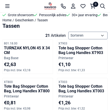
Cookievoorkeuren zijn beschikbaar. Kies instellingen of sta alle 
0
Grote showroom
Persoonlijk advies
30+ jaar ervaring
Bedr
Home
/
Geschenken
/
Tassen
Tassen
Sorteermethode
21
Artikelen
Artikelnummer
Artikelnummer
801.18.00
XT903
TURNZAK NYLON 45 X 34
Tote bag Shopper Cotton
CM
Bag Long Handles XT903
Merk:
Merk:
Bag Base
Printwear
Prijs: 2,63, inclusief btw: 3,18
Prijs op aanvraag, inclusief b
€2,63
€1,10
Prijs incl. btw:
€3,18
Prijs incl. btw:
€1,33
Artikelnummer
Artikelnummer
XT800
XT003
Tote Bag Shopper Cotton
Tote bag Shopper Cotton
Bag, Long Handles XT800
Bag, Long Handles XT003
Merk:
Merk:
Printwear
Printwear
Prijs: 0,81, inclusief btw: 0,98
Prijs: 1,26, inclusief btw: 1,52
€0,81
€1,26
Prijs incl. btw:
€0,98
Prijs incl. btw:
€1,52