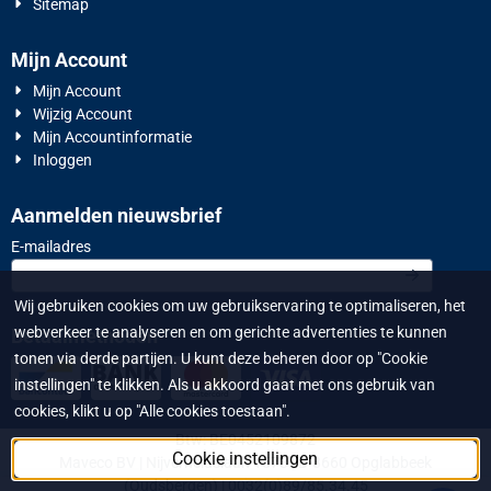
Sitemap
Mijn Account
Mijn Account
Wijzig Account
Mijn Accountinformatie
Inloggen
Aanmelden nieuwsbrief
Vul je e-mailadres in voor de nieuwsbrief
E-mailadres
Wij gebruiken cookies om uw gebruikservaring te optimaliseren, het
webverkeer te analyseren en om gerichte advertenties te kunnen
Betaalmethoden
tonen via derde partijen. U kunt deze beheren door op "Cookie
instellingen" te klikken. Als u akkoord gaat met ons gebruik van
cookies, klikt u op "Alle cookies toestaan".
Btw: BE0452109872
Cookie instellingen
Maveco BV | Nijverheidslaan 1573 | B-3660 Opglabbeek
(Oudsbergen) | 0032(0)89/85.34.45