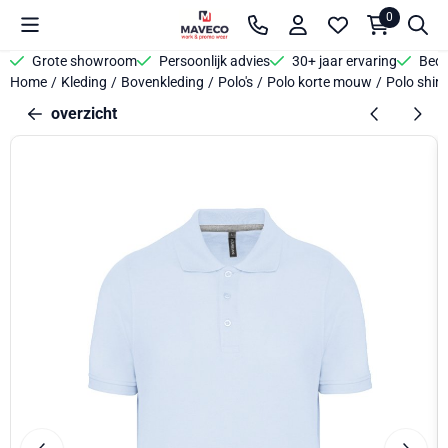
Cookievoorkeuren zijn beschikbaar. Kies instellingen of sta alle 
0
Grote showroom
Persoonlijk advies
30+ jaar ervaring
Bedr
Home
/
Kleding
/
Bovenkleding
/
Polo's
/
Polo korte mouw
/
Polo shir
overzicht