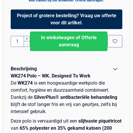
Project of grotere bestelling? Vraag uw offerte
voor dit artikel.
In winkelwagen of Offerte
Aantal
+
-
aanvraag
Beschrijving
WK274 Polo – WK. Designed To Work
De
WK274
is een hoogwaardige werkpolo die
comfort, hygiëne en duurzaamheid combineert.
Dankzij de
SilverPlus® antibacteriële behandeling
blijft de stof langer fris en vrij van geurtjes, zelfs bij
intensief gebruik.
Deze polo is vervaardigd uit een
slijtvaste piquétricot
van
65% polyester en 35% gekamd katoen (200