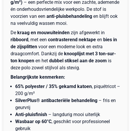
g/m²)
– een perfecte mix voor een zachte, ademende
én onderhoudsvriendelijke werkpolo. De stof is
voorzien van een
anti-pluisbehandeling
en blijft ook
na veelvuldig wassen mooi.
De
kraag en mouwuiteinden
zijn afgewerkt in
ribboord
, met een
contrasterend nektape
en
bies in
de zijsplitten
voor een moderne look en extra
draagcomfort. Dankzij de
knooplijst met 3 ton-sur-
ton knopen
en het
dubbel stiksel aan de zoom
is
deze polo zowel stijlvol als stevig.
Belangrijkste kenmerken:
65% polyester / 35% gekamd katoen
, piquétricot –
200 g/m²
SilverPlus® antibacteriële behandeling
– fris en
geurvrij
Anti-pluisfinish
– langdurig mooi uiterlijk
Wasbaar op 60°C
, geschikt voor professioneel
gebruik