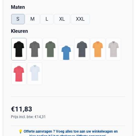
Maak een keuze voor
Maten
S
M
L
XL
XXL
Maak een keuze voor
Kleuren
€
11,83
Prijs incl. btw:
€
14,31