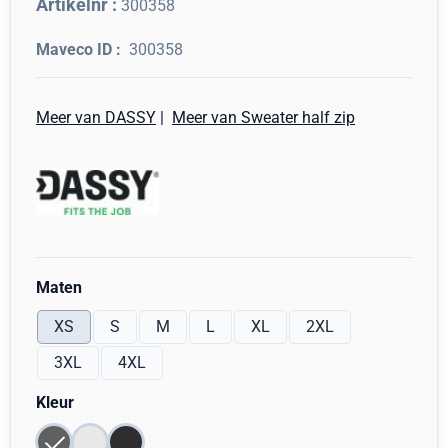
Artikelnr :
300358
300358
Meer van DASSY
|
Meer van Sweater half zip
Maak een keuze voor
Maten
XS
S
M
L
XL
2XL
3XL
4XL
Maak een keuze voor
Kleur