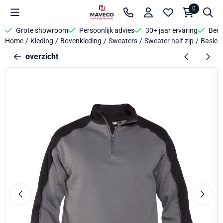
Cookievoorkeuren zijn beschikbaar. Kies instellingen of sta alle 
0
Grote showroom
Persoonlijk advies
30+ jaar ervaring
Bedr
Home
/
Kleding
/
Bovenkleding
/
Sweaters
/
Sweater half zip
/
Basiel
overzicht