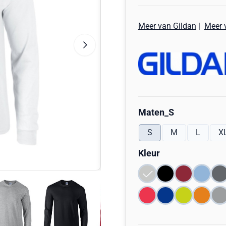
Meer van Gildan
|
Meer 
Maak een keuze voor
Maten_S
S
M
L
X
Maak een keuze voor
Kleur