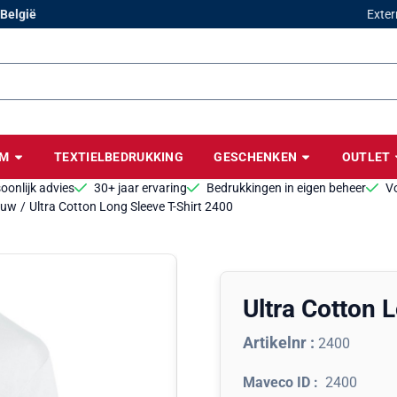
cookies toe.
 België
Exter
BM
TEXTIELBEDRUKKING
GESCHENKEN
OUTLET
oonlijk advies
30+ jaar ervaring
Bedrukkingen in eigen beheer
Vo
ouw
/
Ultra Cotton Long Sleeve T-Shirt 2400
Ultra Cotton 
Artikelnr :
2400
2400