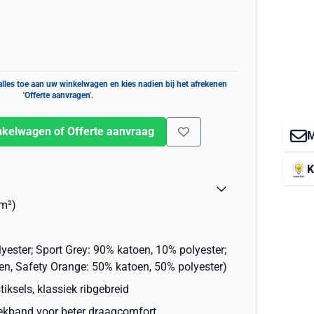
nkelwagen of Offerte aanvraag
M
K
m²)
yester; Sport Grey: 90% katoen, 10% polyester;
en, Safety Orange: 50% katoen, 50% polyester)
iksels, klassiek ribgebreid
ekband voor beter draagcomfort