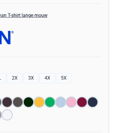
van T-shirt lange mouw
L
2X
3X
4X
5X