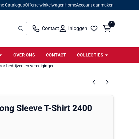
ne Catalogus
Offerte winkelwagen
Home
Account aanmaken
0
Contact
Inloggen
OVER ONS
CONTACT
COLLECTIES
or bedrijven en verenigingen
Long Sleeve T-Shirt 2400