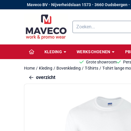
Cookievoorkeuren zijn beschikbaar. Kies instellingen of sta alle 
Maveco BV - Nijverheidslaan 1573 - 3660 Oudsbergen -
Zoeken
KLEDING
WERKSCHOENEN
P
Grote showroom
Pers
Home
/
Kleding
/
Bovenkleding
/
T-Shirts
/
T-shirt lange m
overzicht