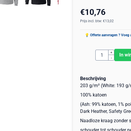
€
10,76
Prijs incl. btw:
€
13,02
Aantal
+
In wi
-
Beschrijving
203 g/m² (White: 193 g/
100% katoen
(Ash: 99% katoen, 1% pol
Dark Heather, Safety Gre
Naadloze kraag zonder st
schouder tot schouder n