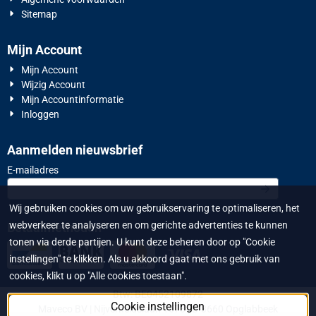
Sitemap
Mijn Account
Mijn Account
Wijzig Account
Mijn Accountinformatie
Inloggen
Aanmelden nieuwsbrief
Vul je e-mailadres in voor de nieuwsbrief
E-mailadres
Wij gebruiken cookies om uw gebruikservaring te optimaliseren, het
webverkeer te analyseren en om gerichte advertenties te kunnen
Betaalmethoden
tonen via derde partijen. U kunt deze beheren door op "Cookie
instellingen" te klikken. Als u akkoord gaat met ons gebruik van
cookies, klikt u op "Alle cookies toestaan".
Btw: BE0452109872
Cookie instellingen
Maveco BV | Nijverheidslaan 1573 | B-3660 Opglabbeek