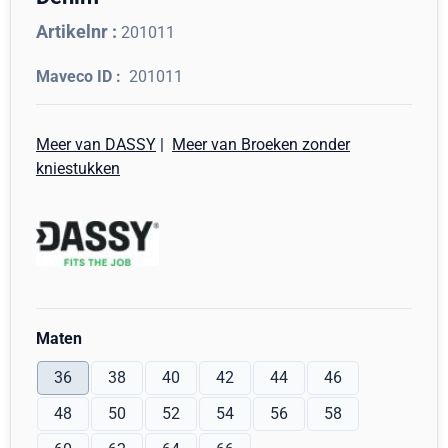
Artikelnr :
201011
201011
Meer van DASSY
|
Meer van Broeken zonder
kniestukken
Maak een keuze voor
Maten
36
38
40
42
44
46
48
50
52
54
56
58