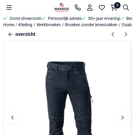
Cookievoorkeuren zijn beschikbaar. Kies instellingen of sta alle 
0
Grote showroom
Persoonlijk advies
30+ jaar ervaring
Bedr
Home
/
Kleding
/
Werkbroeken
/
Broeken zonder kniestukken
/
Osaka 
overzicht