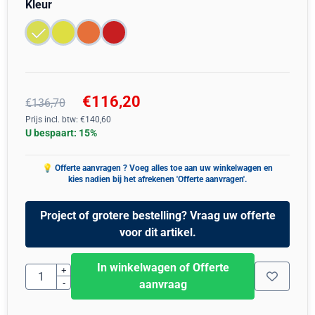
Maak een keuze voor
Kleur
€
116,20
€
136,70
Prijs incl. btw:
€
140,60
U bespaart:
15
%
Project of grotere bestelling? Vraag uw offerte
voor dit artikel.
In winkelwagen of Offerte
Aantal
+
-
aanvraag