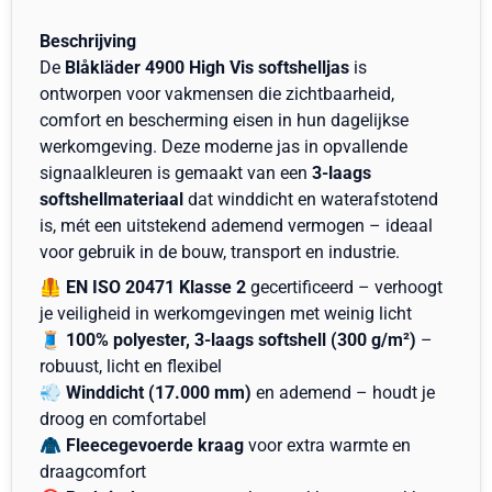
Beschrijving
De
Blåkläder 4900 High Vis softshelljas
is
ontworpen voor vakmensen die zichtbaarheid,
comfort en bescherming eisen in hun dagelijkse
werkomgeving. Deze moderne jas in opvallende
signaalkleuren is gemaakt van een
3-laags
softshellmateriaal
dat winddicht en waterafstotend
is, mét een uitstekend ademend vermogen – ideaal
voor gebruik in de bouw, transport en industrie.
🦺
EN ISO 20471 Klasse 2
gecertificeerd – verhoogt
je veiligheid in werkomgevingen met weinig licht
🧵
100% polyester, 3-laags softshell (300 g/m²)
–
robuust, licht en flexibel
💨
Winddicht (17.000 mm)
en ademend – houdt je
droog en comfortabel
🧥
Fleecegevoerde kraag
voor extra warmte en
draagcomfort