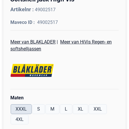
Artikelnr :
49002517
49002517
Meer van BLAKLADER
|
Meer van HiVis Regen- en
softshelljassen
Maak een keuze voor
Maten
XXXL
S
M
L
XL
XXL
4XL