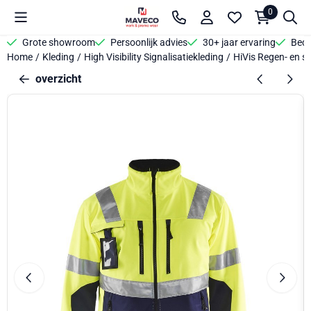
Cookievoorkeuren zijn beschikbaar. Kies instellingen of sta alle 
0
Grote showroom
Persoonlijk advies
30+ jaar ervaring
Bedr
Home
/
Kleding
/
High Visibility Signalisatiekleding
/
HiVis Regen- en so
overzicht