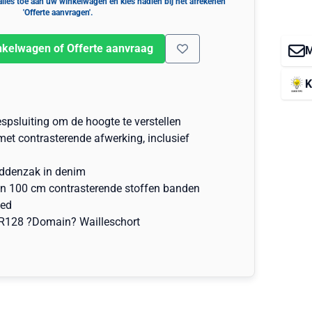
nkelwagen of Offerte aanvraag
M
K
psluiting om de hoogte te verstellen
t contrasterende afwerking, inclusief
ddenzak in denim
en 100 cm contrasterende stoffen banden
eed
PR128 ?Domain? Wailleschort