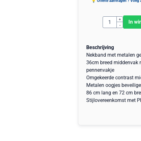
Aantal
+
In wi
-
Beschrijving
Nekband met metalen ges
36cm breed middenvak me
pennenvakje
Omgekeerde contrast mi
Metalen oogjes beveilig
86 cm lang en 72 cm br
Stijlovereenkomst met 