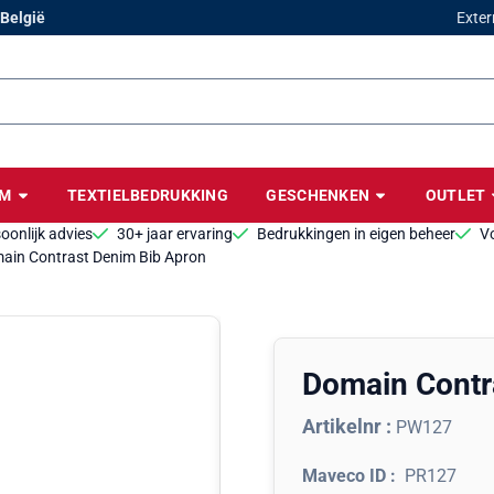
cookies toe.
 België
Exter
BM
TEXTIELBEDRUKKING
GESCHENKEN
OUTLET
oonlijk advies
30+ jaar ervaring
Bedrukkingen in eigen beheer
Vo
ain Contrast Denim Bib Apron
Domain Contr
Artikelnr :
PW127
PR127