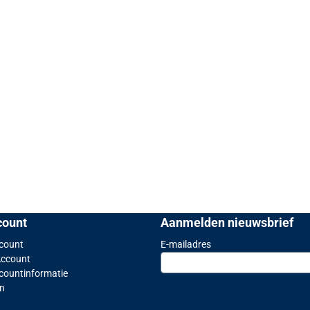
count
Aanmelden nieuwsbrief
Vul je e-mailadres in vo
ccount
E-mailadres
Account
countinformatie
en