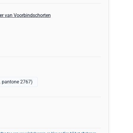
r van Voorbindschorten
. pantone 2767)