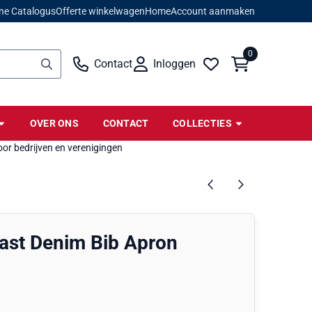
ne Catalogus
Offerte winkelwagen
Home
Account aanmaken
0
Contact
Inloggen
OVER ONS
CONTACT
COLLECTIES
or bedrijven en verenigingen
ast Denim Bib Apron