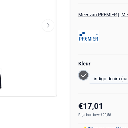
Meer van PREMIER
|
Mee
Maak een keuze voor
Kleur
indigo denim (ca
€
17,01
Prijs incl. btw:
€
20,58