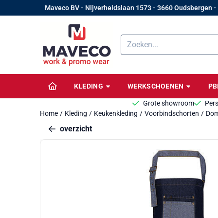
Cookievoorkeuren zijn beschikbaar. Kies instellingen of sta alle 
Maveco BV - Nijverheidslaan 1573 - 3660 Oudsbergen -
Zoeken
KLEDING
WERKSCHOENEN
P
Grote showroom
Pers
Home
/
Kleding
/
Keukenkleding
/
Voorbindschorten
/
Dom
overzicht