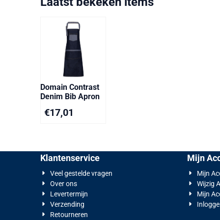
Laatst bekeken items
Domain Contrast
Denim Bib Apron
€
17,01
Klantenservice
Mijn Ac
Veel gestelde vragen
Mijn A
Over ons
Wijzig 
Levertermijn
Mijn Ac
Verzending
Inlogg
Retourneren