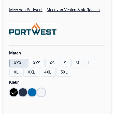
Meer van Portwest
|
Meer van Vesten & stofjassen
Maak een keuze voor
Maten
XXXL
XXS
XS
S
M
L
XL
XXL
4XL
5XL
Maak een keuze voor
Kleur