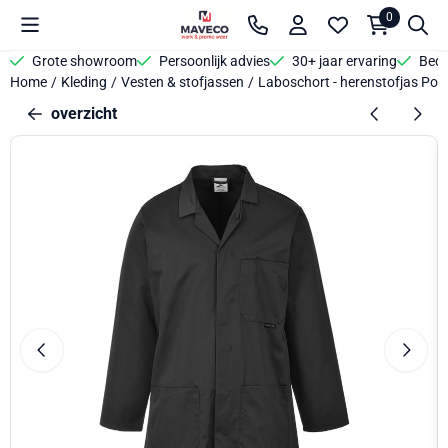
Cookievoorkeuren zijn beschikbaar. Kies instellingen of sta alle 
0
Grote showroom
Persoonlijk advies
30+ jaar ervaring
Bedr
Home
/
Kleding
/
Vesten & stofjassen
/
Laboschort - herenstofjas Por
overzicht