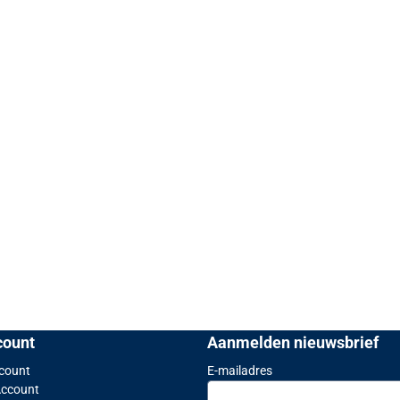
count
Aanmelden nieuwsbrief
Vul je e-mailadres in vo
ccount
E-mailadres
Account