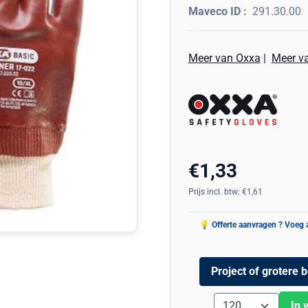
291.30.00
Meer van Oxxa
|
Meer v
€
1,33
Prijs incl. btw:
€
1,61
Project of grotere b
Aantal
In 