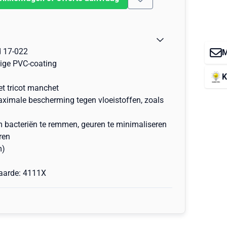
 17-022
M
ige PVC-coating
K
t tricot manchet
aximale bescherming tegen vloeistoffen, zoals
m bacteriën te remmen, geuren te minimaliseren
ren
m)
aarde: 4111X