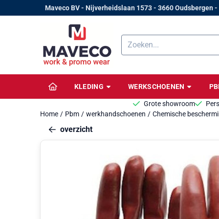
Cookievoorkeuren zijn beschikbaar. Kies instellingen of sta alle 
Maveco BV - Nijverheidslaan 1573 - 3660 Oudsbergen -
Zoeken
KLEDING
WERKSCHOENEN
P
Grote showroom
Pers
Home
/
Pbm
/
werkhandschoenen
/
Chemische bescherm
overzicht