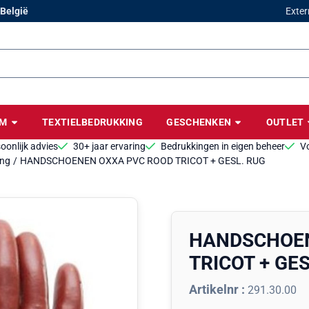
cookies toe.
 België
Exter
BM
TEXTIELBEDRUKKING
GESCHENKEN
OUTLET
oonlijk advies
30+ jaar ervaring
Bedrukkingen in eigen beheer
Vo
ing
/
HANDSCHOENEN OXXA PVC ROOD TRICOT + GESL. RUG
HANDSCHOEN
TRICOT + GES
Artikelnr :
291.30.00