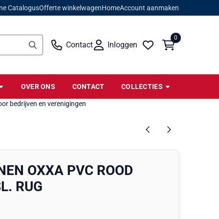
ne Catalogus
Offerte winkelwagen
Home
Account aanmaken
0
Contact
Inloggen
OVER ONS
CONTACT
COLLECTIES
or bedrijven en verenigingen
EN OXXA PVC ROOD
L. RUG