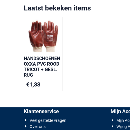
Laatst bekeken items
HANDSCHOENEN
OXXA PVC ROOD
TRICOT + GESL.
RUG
€
1,33
Klantenservice
Mijn Ac
Veel gestelde vragen
Mijn A
Over ons
Wijzig 