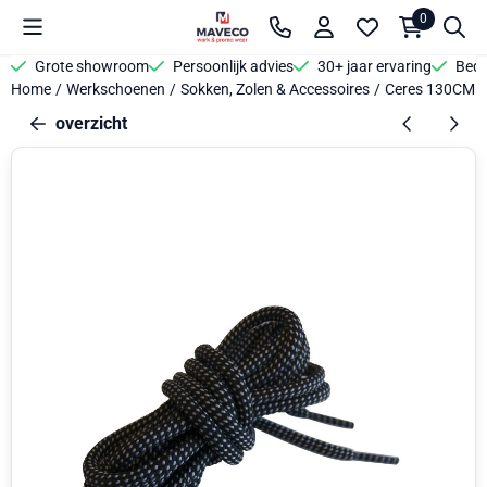
Cookievoorkeuren zijn beschikbaar. Kies instellingen of sta alle 
0
Grote showroom
Persoonlijk advies
30+ jaar ervaring
Bedr
Home
/
Werkschoenen
/
Sokken, Zolen & Accessoires
/
Ceres 130CM R
overzicht