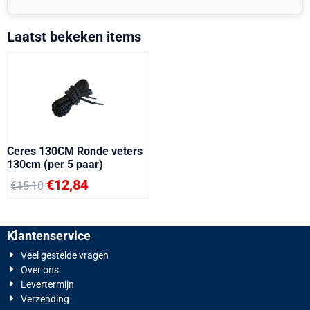
Laatst bekeken items
Ceres 130CM Ronde veters
130cm (per 5 paar)
€
12,84
€
15,10
Klantenservice
Veel gestelde vragen
Over ons
Levertermijn
Verzending