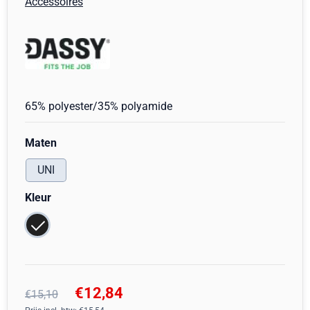
Accessoires
65% polyester/35% polyamide
Maak een keuze voor
Maten
UNI
Maak een keuze voor
Kleur
€
12,84
€
15,10