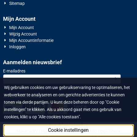
Sitemap
Mijn Account
Mijn Account
Wijzig Account
Mijn Accountinformatie
Inloggen
Aanmelden nieuwsbrief
Vul je e-mailadres in voor de nieuwsbrief
E-mailadres
Wij gebruiken cookies om uw gebruikservaring te optimaliseren, het
webverkeer te analyseren en om gerichte advertenties te kunnen
Betaalmethoden
tonen via derde partijen. U kunt deze beheren door op "Cookie
instellingen" te klikken. Als u akkoord gaat met ons gebruik van
cookies, klikt u op "Alle cookies toestaan".
Btw: BE0452109872
Cookie instellingen
Maveco BV | Nijverheidslaan 1573 | B-3660 Opglabbeek