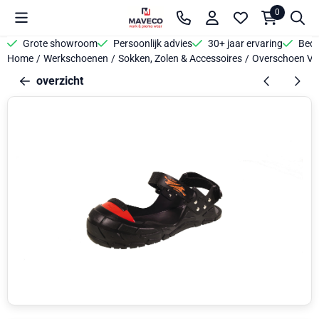
Cookievoorkeuren zijn beschikbaar. Kies instellingen of sta alle 
0
Grote showroom
Persoonlijk advies
30+ jaar ervaring
Bedr
Home
/
Werkschoenen
/
Sokken, Zolen & Accessoires
/
Overschoen Vis
overzicht