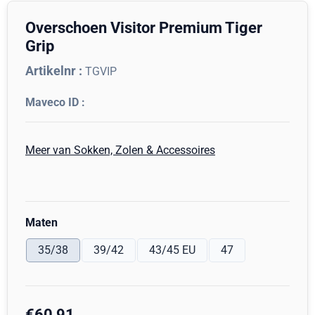
Overschoen Visitor Premium Tiger
Grip
Artikelnr :
TGVIP
Meer van Sokken, Zolen & Accessoires
Maak een keuze voor
Maten
35/38
39/42
43/45 EU
47
€
60,91