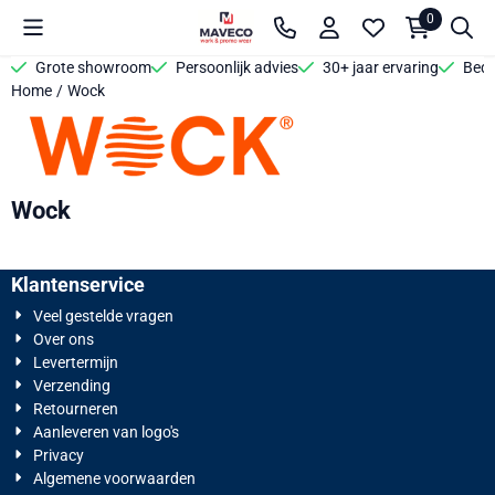
Cookievoorkeuren zijn beschikbaar. Kies instellingen of sta alle 
0
Grote showroom
Persoonlijk advies
30+ jaar ervaring
Bedr
Home
/
Wock
Wock
Klantenservice
Veel gestelde vragen
Over ons
Levertermijn
Verzending
Retourneren
Aanleveren van logo's
Privacy
Algemene voorwaarden