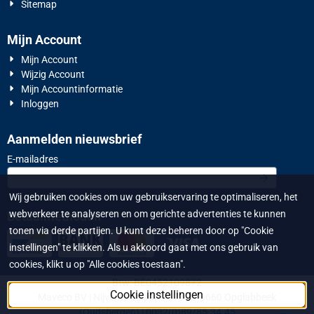
Sitemap
Mijn Account
Mijn Account
Wijzig Account
Mijn Accountinformatie
Inloggen
Aanmelden nieuwsbrief
Vul je e-mailadres in voor de nieuwsbrief
E-mailadres
Wij gebruiken cookies om uw gebruikservaring te optimaliseren, het
webverkeer te analyseren en om gerichte advertenties te kunnen
Betaalmethoden
tonen via derde partijen. U kunt deze beheren door op "Cookie
instellingen" te klikken. Als u akkoord gaat met ons gebruik van
cookies, klikt u op "Alle cookies toestaan".
Btw: BE0452109872
Cookie instellingen
Maveco BV | Nijverheidslaan 1573 | B-3660 Opglabbeek
(Oudsbergen) | 0032(0)89/85.34.45